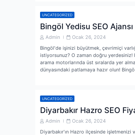
UNCATEGORIZED
Bingöl Yedisu SEO Ajansı
Post
Post
Admin
Ocak 26, 2024
Author
Date
Bingöl'de işinizi büyütmek, çevrimiçi varl
istiyorsunuz? O zaman doğru yerdesiniz! 
arama motorlarında üst sıralarda yer alması
dünyasındaki patlamaya hazır olun! Bingö
UNCATEGORIZED
Diyarbakır Hazro SEO Fiya
Post
Post
Admin
Ocak 26, 2024
Author
Date
Diyarbakır'ın Hazro ilçesinde işletmenizi