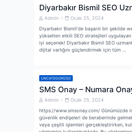
Diyarbakır Bismil SEO Uz
Post
Post
Admin
Ocak 25, 2024
Author
Date
Diyarbakır Bismil'de başarılı bir şekilde w
yükselten etkili SEO stratejileri uygulaya
iyi seçenek! Diyarbakır Bismil SEO uzmanla
dijital varlığını güçlendirmek için tüm …
UNCATEGORIZED
SMS Onay – Numara Onay
Post
Post
Admin
Ocak 25, 2024
Author
Date
https://www.smsonay.com/ Günümüzde inte
güvenlik endişeleri de beraberinde gelmek
veya çeşitli işlemleri gerçekleştirirken, kul
yöntemler kullanılmaktadır. Bu yöntemlerd