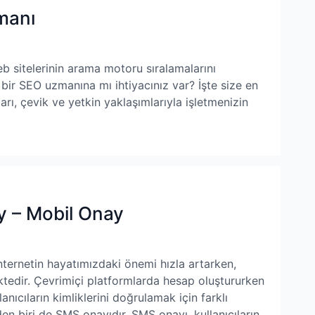
manı
eb sitelerinin arama motoru sıralamalarını
n bir SEO uzmanına mı ihtiyacınız var? İşte size en
rı, çevik ve yetkin yaklaşımlarıyla işletmenizin
 – Mobil Onay
rnetin hayatımızdaki önemi hızla artarken,
tedir. Çevrimiçi platformlarda hesap oluştururken
lanıcıların kimliklerini doğrulamak için farklı
en biri de SMS onayıdır. SMS onayı, kullanıcıların