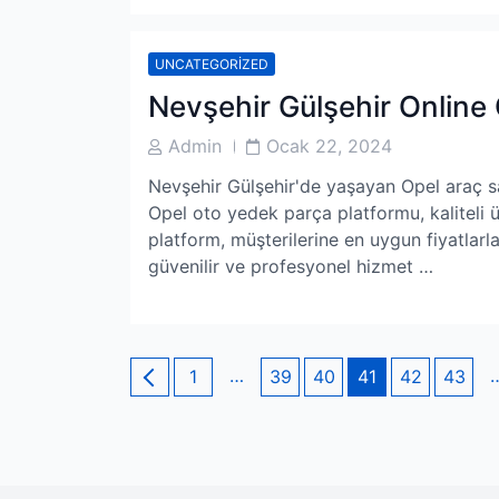
UNCATEGORIZED
Nevşehir Gülşehir Online
Post
Post
Admin
Ocak 22, 2024
Author
Date
Nevşehir Gülşehir'de yaşayan Opel araç sah
Opel oto yedek parça platformu, kaliteli ü
platform, müşterilerine en uygun fiyatlarla
güvenilir ve profesyonel hizmet …
Yazı
Page
…
Page
Page
Page
Page
Page
1
39
40
41
42
43
sayfalaması