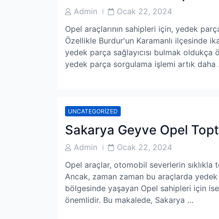
Post
Post
Admin
Ocak 22, 2024
Author
Date
Opel araçlarının sahipleri için, yedek parç
Özellikle Burdur'un Karamanlı ilçesinde ika
yedek parça sağlayıcısı bulmak oldukça ö
yedek parça sorgulama işlemi artık daha
UNCATEGORIZED
Sakarya Geyve Opel Top
Post
Post
Admin
Ocak 22, 2024
Author
Date
Opel araçlar, otomobil severlerin sıklıkla t
Ancak, zaman zaman bu araçlarda yedek p
bölgesinde yaşayan Opel sahipleri için is
önemlidir. Bu makalede, Sakarya …