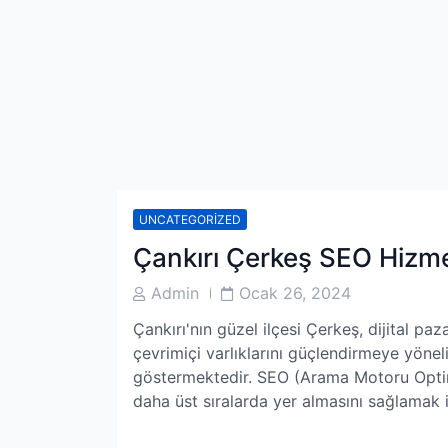
UNCATEGORIZED
Çankırı Çerkeş SEO Hizme
Post
Post
Admin
Ocak 26, 2024
Author
Date
Çankırı'nın güzel ilçesi Çerkeş, dijital pa
çevrimiçi varlıklarını güçlendirmeye yöne
göstermektedir. SEO (Arama Motoru Optim
daha üst sıralarda yer almasını sağlamak iç