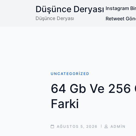
Skip
Düşünce Deryası
Instagram Bir
to
content
Düşünce Deryası
Retweet Gön
UNCATEGORIZED
64 Gb Ve 256 
Farki
POST
POST
AĞUSTOS 5, 2026
ADMIN
DATE
AUTHOR