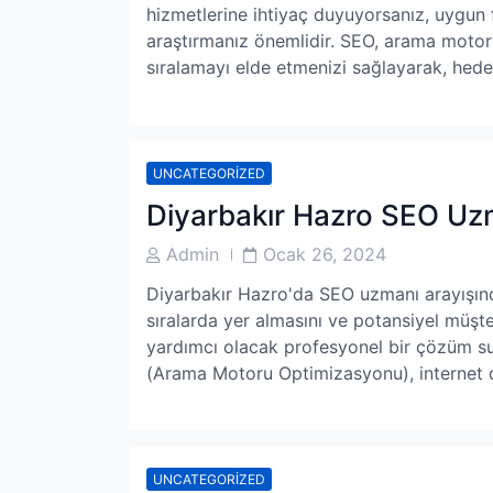
hizmetlerine ihtiyaç duyuyorsanız, uygun fi
araştırmanız önemlidir. SEO, arama motor
sıralamayı elde etmenizi sağlayarak, hede
UNCATEGORIZED
Diyarbakır Hazro SEO Uz
Post
Post
Admin
Ocak 26, 2024
Author
Date
Diyarbakır Hazro'da SEO uzmanı arayışınd
sıralarda yer almasını ve potansiyel müşter
yardımcı olacak profesyonel bir çözüm s
(Arama Motoru Optimizasyonu), internet
UNCATEGORIZED