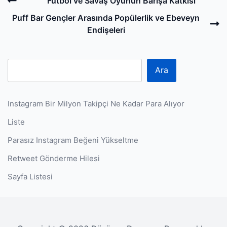
Post
Previous
Futbol ve Savaş Oyunun Barışa Katkısı
navigation
Post
N
Puff Bar Gençler Arasında Popülerlik ve Ebeveyn
P
Endişeleri
Ara
Instagram Bir Milyon Takipçi Ne Kadar Para Alıyor
Liste
Parasız Instagram Beğeni Yükseltme
Retweet Gönderme Hilesi
Sayfa Listesi