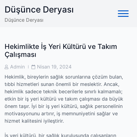
Skip
Düşünce Deryası
to
content
Düşünce Deryası
Hekimlikte İş Yeri Kültürü ve Takım
Çalışması
Post
Post
Admin
Nisan 19, 2024
Author
Date
Hekimlik, bireylerin sağlık sorunlarına çözüm bulan,
tıbbi hizmetleri sunan önemli bir meslektir. Ancak,
hekimlik sadece teknik becerilerle sınırlı kalmamalı;
etkin bir iş yeri kültürü ve takım çalışması da büyük
önem taşır. İyi bir iş yeri kültürü, sağlık personelinin
motivasyonunu artırır, iş memnuniyetini sağlar ve
hizmet kalitesini iyileştirir.
İş yeri kültürü, bir sağlık kuruluşunda çalışanların