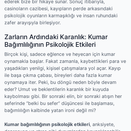
ederek bize bir hikaye sunar. Sonuç itibarıyla,
casinoların cazibesi, kayıpların perde arkasındaki
psikolojik oyunların karmaşıklığı ve insan ruhundaki
zafer arayışıyla birleşiyor.
Zarların Ardındaki Karanlık: Kumar
Bağımlılığının Psikolojik Etkileri
Birçok kişi, sadece eğlence ve heyecan için kumar
oynamakla başlar. Fakat zamanla, kaybettikleri para ve
yaşadıkları yenilgi, kişisel çatışmalara yol açar. Kayıp
ile başa çıkma çabası, bireyleri daha fazla kumar
oynamaya iter. Peki, bu döngü neden böyle devam
eder? Umut ve beklentilerin karanlık bir kuyuda
kaybolması gibi. Bir sonraki elin, bir sonraki atışın her
seferinde “belki bu sefer” düşüncesi ile başlaması,
bağımlılığın kalbinde yatan ironi değil mi?
Kumar bağımlılığının psikolojik etkileri
, anksiyete,