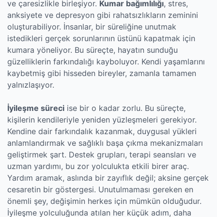
ve çaresizlikle birleşiyor.
Kumar bağımlılığı
, stres,
anksiyete ve depresyon gibi rahatsızlıkların zeminini
oluşturabiliyor. İnsanlar, bir süreliğine unutmak
istedikleri gerçek sorunlarının üstünü kapatmak için
kumara yöneliyor. Bu süreçte, hayatın sunduğu
güzelliklerin farkındalığı kayboluyor. Kendi yaşamlarını
kaybetmiş gibi hisseden bireyler, zamanla tamamen
yalnızlaşıyor.
İyileşme süreci
ise bir o kadar zorlu. Bu süreçte,
kişilerin kendileriyle yeniden yüzleşmeleri gerekiyor.
Kendine dair farkındalık kazanmak, duygusal yükleri
anlamlandırmak ve sağlıklı başa çıkma mekanizmaları
geliştirmek şart. Destek grupları, terapi seansları ve
uzman yardımı, bu zor yolculukta etkili birer araç.
Yardım aramak, aslında bir zayıflık değil; aksine gerçek
cesaretin bir göstergesi. Unutulmaması gereken en
önemli şey, değişimin herkes için mümkün olduğudur.
İyileşme yolculuğunda atılan her küçük adım, daha