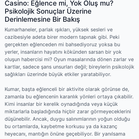
Casino: Eğlence mi, Yok Oluş mu?
Psikolojik Sonuçlar Üzerine
Derinlemesine Bir Bakış
Kumarhaneler, parlak ışıkları, yüksek sesleri ve
cazibesiyle adeta birer modern tapınak gibi. Peki
gerçekten eğlenceden mi bahsediyoruz yoksa bu
yerler, insanların hayatını kökünden sarsan bir yok
oluşun habercisi mi? Oyun masalarında dönen zarlar ve
kartlar, sadece şans unsurları değil; bireylerin psikolojik
sağlıkları üzerinde büyük etkiler yaratabiliyor.
Kumar, başta eğlenceli bir aktivite olarak görünse de,
zamanla bu eğlencenin karanlık yönleri ortaya çıkabilir.
Kimi insanlar bir kerelik oynadığında veya küçük
miktarlarla başladığında hiçbir zarar görmeyeceklerini
düşünebilir. Ancak, duygu salınımlarının yoğun olduğu
bu ortamlarda, kaybetme korkusu ya da kazanç
heyecanı, mantığın önüne geçebiliyor. Bir yanılsama