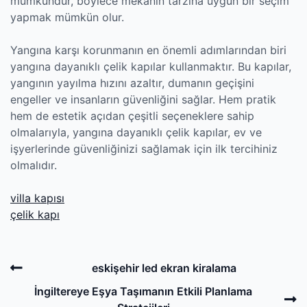
mümkündür, böylece mekânın tarzına uygun bir seçim
yapmak mümkün olur.
Yangına karşı korunmanın en önemli adımlarından biri
yangına dayanıklı çelik kapılar kullanmaktır. Bu kapılar,
yangının yayılma hızını azaltır, dumanın geçişini
engeller ve insanların güvenliğini sağlar. Hem pratik
hem de estetik açıdan çeşitli seçeneklere sahip
olmalarıyla, yangına dayanıklı çelik kapılar, ev ve
işyerlerinde güvenliğinizi sağlamak için ilk tercihiniz
olmalıdır.
villa kapısı
çelik kapı
Post
Previous
eskişehir led ekran kiralama
navigation
Post
N
İngiltereye Eşya Taşımanın Etkili Planlama