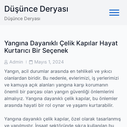
Skip
Düşünce Deryası
to
content
Düşünce Deryası
Yangına Dayanıklı Çelik Kapılar Hayat
Kurtarıcı Bir Seçenek
Post
Post
Admin
Mayıs 1, 2024
Author
Date
Yangın, acil durumlar arasında en tehlikeli ve yıkıcı
olanlardan biridir. Bu nedenle, evlerimizi, iş yerlerimizi
ve kamuya açık alanları yangına karşı korumanın
önemli bir parçası olan yangın güvenliği önlemlerini
almalıyız. Yangına dayanıklı çelik kapılar, bu önlemler
arasında hayati bir rol oynar ve yaşamı kurtarabilir.
Yangına dayanıklı çelik kapılar, özel olarak tasarlanmış
ve yapılmıştır. İnşaat sektöründe sıkça kullanılan bu