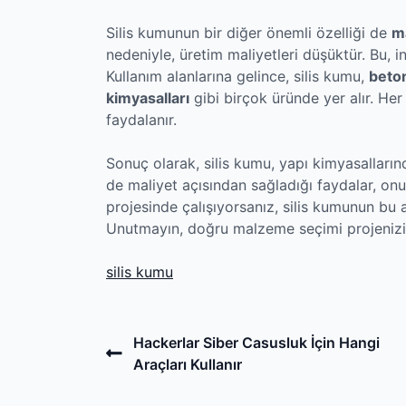
Silis kumunun bir diğer önemli özelliği de
ma
nedeniyle, üretim maliyetleri düşüktür. Bu, 
Kullanım alanlarına gelince, silis kumu,
beto
kimyasalları
gibi birçok üründe yer alır. He
faydalanır.
Sonuç olarak, silis kumu, yapı kimyasalları
de maliyet açısından sağladığı faydalar, onu 
projesinde çalışıyorsanız, silis kumunun bu 
Unutmayın, doğru malzeme seçimi projenizin 
silis kumu
Post
Previous
Hackerlar Siber Casusluk İçin Hangi
Post
Araçları Kullanır
navigation