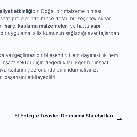
liyet etkinliği
dir. Doğal bir malzeme olması
inşaat projelerinde bütçe dostu bir seçenek sunar.
n
,
harç
,
kaplama malzemeleri
ve hatta
yapı
r bir uygulama, silis kumunun sağladığı avantajlardan
nda vazgeçilmez bir bileşendir. Hem dayanıklılık hem
inşaat sektörü için değerli kılar. Eğer bir inşaat
avantajlarını göz önünde bulundurmalısınız.
başarısını etkileyebilir!
Next
Et Entegre Tesisleri Depolama Standartları
Post