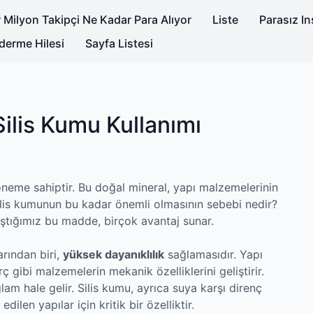
 Milyon Takipçi Ne Kadar Para Alıyor
Liste
Parasız I
derme Hilesi
Sayfa Listesi
Silis Kumu Kullanımı
öneme sahiptir. Bu doğal mineral, yapı malzemelerinin
i, silis kumunun bu kadar önemli olmasının sebebi nedir?
ştığımız bu madde, birçok avantaj sunar.
arından biri,
yüksek dayanıklılık
sağlamasıdır. Yapı
ç gibi malzemelerin mekanik özelliklerini geliştirir.
m hale gelir. Silis kumu, ayrıca suya karşı direnç
edilen yapılar için kritik bir özelliktir.