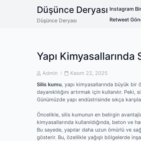
Skip
Düşünce Deryası
Instagram Bir
to
content
Retweet Gön
Düşünce Deryası
Yapı Kimyasallarında 
Post
Post
Admin
Kasım 22, 2025
Author
Date
Silis kumu
, yapı kimyasallarında büyük bir 
dayanıklılığını artırmak için kullanılır. Pek
Günümüzde yapı endüstrisinde sıkça karşıla
Öncelikle, silis kumunun en belirgin avantajl
kimyasallarında kullanıldığında, beton ve har
Bu sayede, yapılar daha uzun ömürlü ve sağla
gösterir. Bu, özellikle yağışlı bölgelerde inşa 