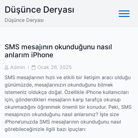
Skip
Düşünce Deryası
to
content
Düşünce Deryası
SMS mesajının okunduğunu nasıl
anlarım iPhone
Post
Post
Admin
Ocak 26, 2025
Author
Date
SMS mesajlarının hızlı ve etkili bir iletişim aracı olduğu
günümüzde, mesajlarınızın okunduğunu bilmek
istemeniz oldukça doğal. Özellikle iPhone kullanıcıları
için, gönderdikleri mesajların karşı tarafça okunup
okunmadığını öğrenmek önemli bir konudur. Peki, SMS
mesajınızın okunduğunu nasıl anlarsınız? İşte size
iPhone’unuzda SMS mesajlarının okunduğunu nasıl
görebileceğinizle ilgili bazı ipuçları: