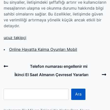
bu sinyaller, iletişimdeki şeffaflığı artırır ve kullanıcıların
mesajlarının ulaşma ve okunma durumu hakkında bilgi
sahibi olmalarını sağlar. Bu özellikler, iletişimde güven
ve verimliliği artırmaya yönelik küçük ancak etkili bir
detaydır.
ucuz takipçi
Online Hayatta Kalma Oyunları Mobil
Post
Previous
Telefon numarası engellenir mi
navigation
Post
N
İkinci El Saat Almanın Çevresel Yararları
P
Ara