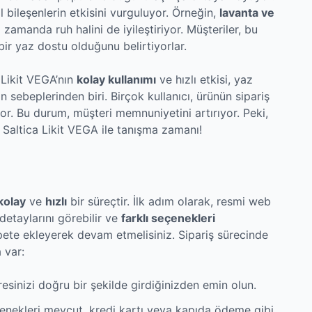
l bileşenlerin etkisini vurguluyor. Örneğin,
lavanta ve
 zamanda ruh halini de iyileştiriyor. Müşteriler, bu
bir yaz dostu olduğunu belirtiyorlar.
 Likit VEGA’nın
kolay kullanımı
ve hızlı etkisi, yaz
n sebeplerinden biri. Birçok kullanıcı, ürünün sipariş
or. Bu durum, müşteri memnuniyetini artırıyor. Peki,
 Saltica Likit VEGA ile tanışma zamanı!
kolay
ve
hızlı
bir süreçtir. İlk adım olarak, resmi web
detaylarını görebilir ve
farklı seçenekleri
epete ekleyerek devam etmelisiniz. Sipariş sürecinde
 var:
dresinizi doğru bir şekilde girdiğinizden emin olun.
enekleri mevcut, kredi kartı veya kapıda ödeme gibi