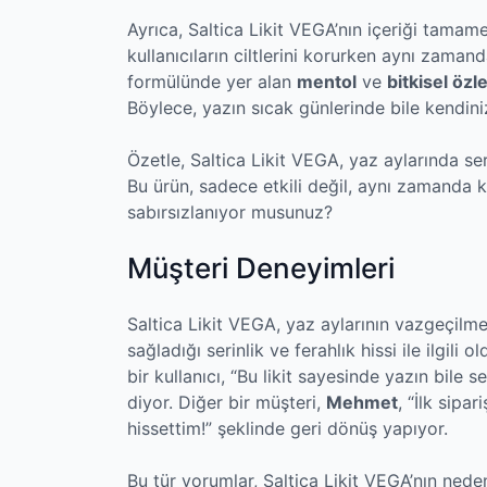
Ayrıca, Saltica Likit VEGA’nın içeriği tama
kullanıcıların ciltlerini korurken aynı zaman
formülünde yer alan
mentol
ve
bitkisel özl
Böylece, yazın sıcak günlerinde bile kendiniz
Özetle, Saltica Likit VEGA, yaz aylarında se
Bu ürün, sadece etkili değil, aynı zamanda k
sabırsızlanıyor musunuz?
Müşteri Deneyimleri
Saltica Likit VEGA, yaz aylarının vazgeçilm
sağladığı serinlik ve ferahlık hissi ile ilgil
bir kullanıcı, “Bu likit sayesinde yazın bile
diyor. Diğer bir müşteri,
Mehmet
, “İlk sip
hissettim!” şeklinde geri dönüş yapıyor.
Bu tür yorumlar, Saltica Likit VEGA’nın ne