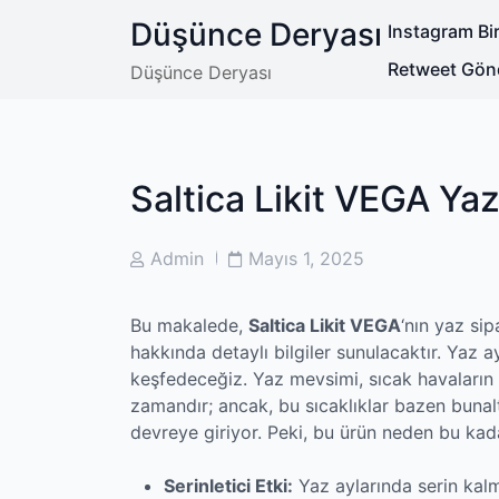
Skip
Düşünce Deryası
Instagram Bir
to
content
Retweet Gön
Düşünce Deryası
Saltica Likit VEGA Yaz
Post
Post
Admin
Mayıs 1, 2025
Author
Date
Bu makalede,
Saltica Likit VEGA
‘nın yaz sip
hakkında detaylı bilgiler sunulacaktır. Yaz a
keşfedeceğiz. Yaz mevsimi, sıcak havaların
zamandır; ancak, bu sıcaklıklar bazen bunalt
devreye giriyor. Peki, bu ürün neden bu kad
Serinletici Etki:
Yaz aylarında serin kalm