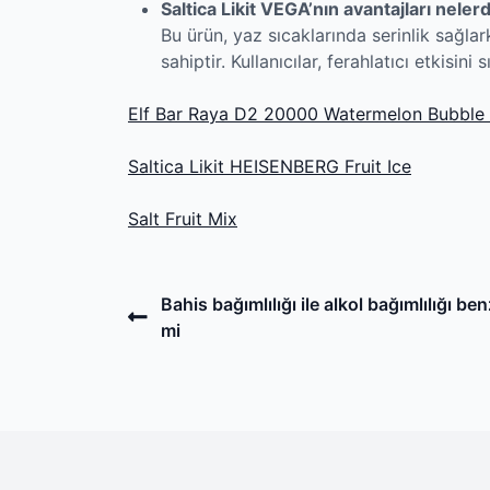
Saltica Likit VEGA’nın avantajları nelerd
Bu ürün, yaz sıcaklarında serinlik sağla
sahiptir. Kullanıcılar, ferahlatıcı etkisini
Elf Bar Raya D2 20000 Watermelon Bubbl
Saltica Likit HEISENBERG Fruit Ice
Salt Fruit Mix
Post
Previous
Bahis bağımlılığı ile alkol bağımlılığı be
Post
mi
navigation