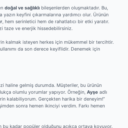
men
doğal ve sağlıklı
bileşenlerden oluşmaktadır. Bu,
da yazın keyfini çıkarmalarına yardımcı olur. Ürünün
er
, hem serinletici hem de rahatlatıcı bir etki yaratır.
i taze ve enerjik hissedebilirsiniz.
rin kalmak isteyen herkes için mükemmel bir tercihtir.
ullanımı da son derece keyiflidir. Denemek için
ezi haline gelmiş durumda. Müşteriler, bu ürünün
i oldukça olumlu yorumlar yapıyor. Örneğin,
Ayşe
adlı
 serin kalabiliyorum. Gerçekten harika bir deneyim!”
arişimden sonra hemen ikinciyi verdim. Farkı hemen
den bu kadar popüler olduğunu açıkça ortaya koyuyor.