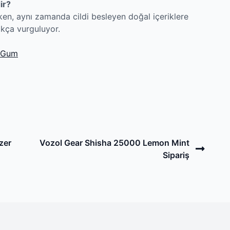
ir?
rken, aynı zamanda cildi besleyen doğal içeriklere
 sıkça vurguluyor.
e Gum
Next
nzer
Vozol Gear Shisha 25000 Lemon Mint
Post
Sipariş