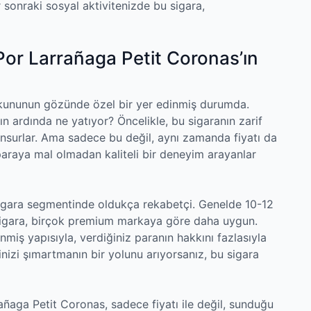
r sonraki sosyal aktivitenizde bu sigara,
Por Larrañaga Petit Coronas’ın
tkununun gözünde özel bir yer edinmiş durumda.
n ardında ne yatıyor? Öncelikle, bu sigaranın zarif
nsurlar. Ama sadece bu değil, aynı zamanda fiyatı da
a paraya mal olmadan kaliteli bir deneyim arayanlar
 sigara segmentinde oldukça rekabetçi. Genelde 10-12
u sigara, birçok premium markaya göre daha uygun.
enmiş yapısıyla, verdiğiniz paranın hakkını fazlasıyla
nizi şımartmanın bir yolunu arıyorsanız, bu sigara
añaga Petit Coronas, sadece fiyatı ile değil, sunduğu