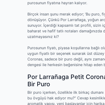
purosunun fiyatına hayran kalıyor.
Birçok insan şunu merak ediyor; ‘Bu puro, f
dönüşüyor. Çünkü Por Larrañaga, yoğun aro
sunuyor. İçerdiği kapsamlı tat profili, sizin 
baharat ve hafif tatlı notaları damağınızda 
uzatmayasınız ki?
Purosunun fiyatı, piyasa koşullarına bağlı o
uygun fiyatlı bir seçenek sunarak üst düze
Coronas, sadece bir puro değil, aynı zamand
dengesi ile herkesin beğenisine hitap eden 
Por Larrañaga Petit Corona
Bir Puro
Bir puro içerken, özellikle ilk birkaç dumanı
bu övgüyü hak ediyor mu?” Cevap kesinlikle 
aromatik yapısı, yeni başlayanlar için harik