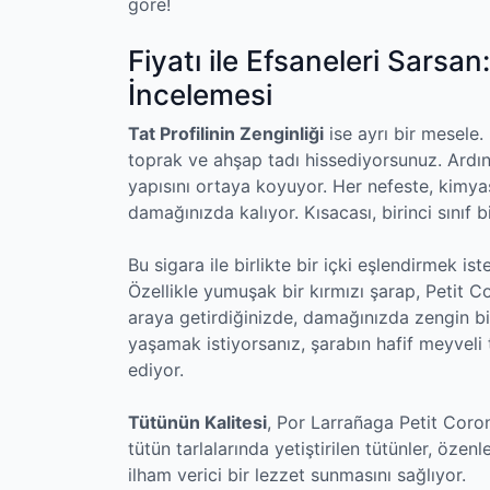
göre!
Fiyatı ile Efsaneleri Sarsa
İncelemesi
Tat Profilinin Zenginliği
ise ayrı bir mesele.
toprak ve ahşap tadı hissediyorsunuz. Ardın
yapısını ortaya koyuyor. Her nefeste, kimyası
damağınızda kalıyor. Kısacası, birinci sınıf 
Bu sigara ile birlikte bir içki eşlendirmek ist
Özellikle yumuşak bir kırmızı şarap, Petit Co
araya getirdiğinizde, damağınızda zengin b
yaşamak istiyorsanız, şarabın hafif meyveli t
ediyor.
Tütünün Kalitesi
, Por Larrañaga Petit Coron
tütün tarlalarında yetiştirilen tütünler, özenl
ilham verici bir lezzet sunmasını sağlıyor.