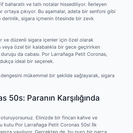
 baharatlı ve tatlı notalar hissediliyor. İlerleyen
r ortaya çıkıyor. Bu aşamalar, adeta bir senfoni gibi
 derinlik, sigara içmenin ötesinde bir zevk
r ve düzenli sigara içenler için özel olarak
 veya özel bir kalabalıkla bir gece geçirirken
f duruşu da cabası. Por Larrañaga Petit Coronas,
oldukça ideal bir seçenek.
e dengesini mükemmel bir şekilde sağlayarak, sigara
s 50s: Paranın Karşılığında
oturuyorsunuz. Elinizde bir fincan kahve ve
bu kutu Por Larrañaga Petit Coronas 50s! İlk
nıza yayılıyor. Gerçekten de, bu puro bir parça