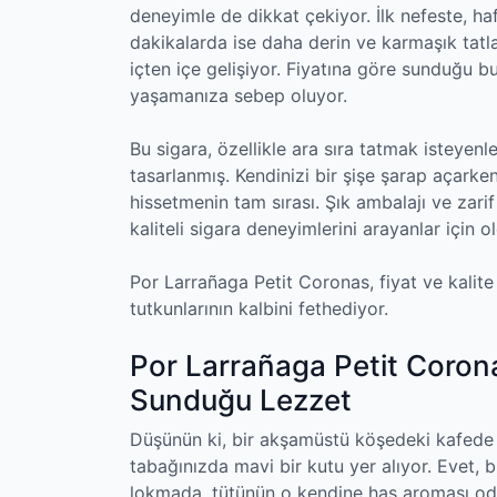
deneyimle de dikkat çekiyor. İlk nefeste, hafif
dakikalarda ise daha derin ve karmaşık tatla
içten içe gelişiyor. Fiyatına göre sunduğu bu
yaşamanıza sebep oluyor.
Bu sigara, özellikle ara sıra tatmak isteyenle
tasarlanmış. Kendinizi bir şişe şarap açarken
hissetmenin tam sırası. Şık ambalajı ve zari
kaliteli sigara deneyimlerini arayanlar için 
Por Larrañaga Petit Coronas, fiyat ve kalit
tutkunlarının kalbini fethediyor.
Por Larrañaga Petit Corona
Sunduğu Lezzet
Düşünün ki, bir akşamüstü köşedeki kafede 
tabağınızda mavi bir kutu yer alıyor. Evet, 
lokmada, tütünün o kendine has aroması oda