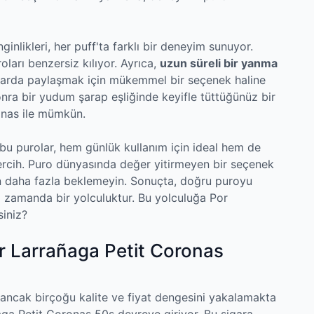
ginlikleri, her puff'ta farklı bir deneyim sunuyor.
oları benzersiz kılıyor. Ayrıca,
uzun süreli bir yanma
amlarda paylaşmak için mükemmel bir seçenek haline
nra bir yudum şarap eşliğinde keyifle tüttüğünüz bir
onas ile mümkün.
bu purolar, hem günlük kullanım için ideal hem de
 tercih. Puro dünyasında değer yitirmeyen bir seçenek
in daha fazla beklemeyin. Sonuçta, doğru puroyu
ı zamanda bir yolculuktur. Bu yolculuğa Por
siniz?
or Larrañaga Petit Coronas
 ancak birçoğu kalite ve fiyat dengesini yakalamakta
aga Petit Coronas 50s devreye giriyor. Bu sigara,