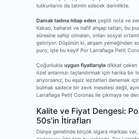
tutkunlarını da tatmin edecek derinlikte.
Damak tadına hitap eden
çeşitli nota ve zen
Kakao, baharat ve hafif ahşap tatları, bu pur
süresine sahip olmaları, onları sosyal ort
getiriyor. Düşünün ki, akşam yemeğinden so
puro; işte bu keyif Por Larrañaga Petit Cor
Çoğunlukla
uygun fiyatlarıyla
dikkat çeken 
özel anlarınızı taçlandırmak için harika bir
arıyorsanız, bu eşsiz lezzetleri denemek iç
bulmak sadece bir zevk meselesi değil, ayn
Larrañaga Petit Coronas ile çıkmaya ne der
Kalite ve Fiyat Dengesi: P
50s’in İtirafları
Dünya genelinde birçok sigara markası var,
zorlanıyor. İşte tam bu noktada, Por Larrañ