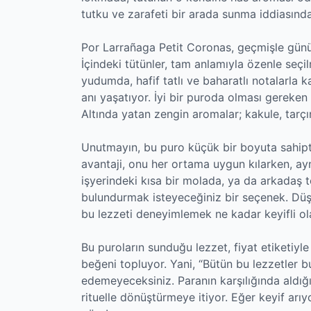
tutku ve zarafeti bir arada sunma iddiasında
Por Larrañaga Petit Coronas, geçmişle günü
İçindeki tütünler, tam anlamıyla özenle seçil
yudumda, hafif tatlı ve baharatlı notalarla k
anı yaşatıyor. İyi bir puroda olması gereken
Altında yatan zengin aromalar; kakule, tarçın
Unutmayın, bu puro küçük bir boyuta sahipt
avantaji, onu her ortama uygun kılarken, ay
işyerindeki kısa bir molada, ya da arkadaş to
bulundurmak isteyeceğiniz bir seçenek. Düş
bu lezzeti deneyimlemek ne kadar keyifli ola
Bu puroların sunduğu lezzet, fiyat etiketiyle
beğeni topluyor. Yani, “Bütün bu lezzetler
edemeyeceksiniz. Paranın karşılığında aldığı
rituelle dönüştürmeye itiyor. Eğer keyif ar