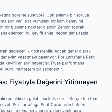
iyatına göre ne sunuyor?’ Çok anlamlı bir soruya
maların yanı sıra yumuşak bir içim deneyimi
için bir buluşma noktası olabilir. Zengin toprak,
dans ederken, bu keyifli anları neden daha fazla
larak değişkenlik gösterebilir. Ancak genel olarak
y deneyim yaşatmayı başarıyor. Por Larrañaga Petit
a keyifli anların habercisi. Fiyat-performans
bu puro, muhteşem bir seçenektir.
s: Fiyatıyla Değerini Yitirmeyen
 alırken aklınıza gelebilecek ilk soru: “Gerçekten tüm
evet! Por Larrañaga Petit Coronas'ın hafif ve
a bir seçim olmanın yanı sıra, deneyimli puro