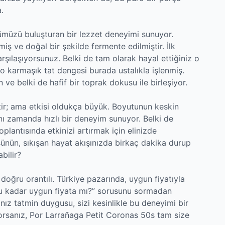
.
müzü buluşturan bir lezzet deneyimi sunuyor.
miş ve doğal bir şekilde fermente edilmiştir. İlk
arşılaşıyorsunuz. Belki de tam olarak hayal ettiğiniz o
 o karmaşık tat dengesi burada ustalıkla işlenmiş.
 ve belki de hafif bir toprak dokusu ile birleşiyor.
ir; ama etkisi oldukça büyük. Boyutunun keskin
nı zamanda hızlı bir deneyim sunuyor. Belki de
plantısında etkinizi artırmak için elinizde
ünün, sıkışan hayat akışınızda birkaç dakika durup
bilir?
 doğru orantılı. Türkiye pazarında, uygun fiyatıyla
 bu kadar uygun fiyata mı?” sorusunu sormadan
nız tatmin duygusu, sizi kesinlikle bu deneyimi bir
ıyorsanız, Por Larrañaga Petit Coronas 50s tam size