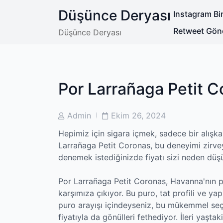
Skip
Düşünce Deryası
Instagram Bir
to
content
Retweet Gön
Düşünce Deryası
Por Larrañaga Petit C
Post
Post
Admin
Ekim 26, 2024
Author
Date
Hepimiz için sigara içmek, sadece bir alışka
Larrañaga Petit Coronas, bu deneyimi zirvey
denemek istediğinizde fiyatı sizi neden dü
Por Larrañaga Petit Coronas, Havanna'nın pre
karşımıza çıkıyor. Bu puro, tat profili ve yapı
puro arayışı içindeyseniz, bu mükemmel seç
fiyatıyla da gönülleri fethediyor. İleri yaşta