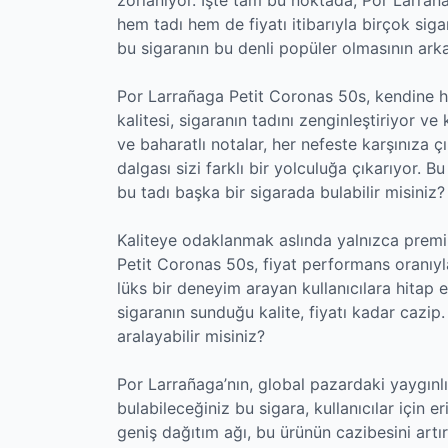
hem tadı hem de fiyatı itibarıyla birçok si
bu sigaranın bu denli popüler olmasının ark
Por Larrañaga Petit Coronas 50s, kendine ha
kalitesi, sigaranın tadını zenginleştiriyor ve
ve baharatlı notalar, her nefeste karşınıza ç
dalgası sizi farklı bir yolculuğa çıkarıyor. 
bu tadı başka bir sigarada bulabilir misiniz?
Kaliteye odaklanmak aslında yalnızca premiu
Petit Coronas 50s, fiyat performans oranıyl
lüks bir deneyim arayan kullanıcılara hitap e
sigaranın sunduğu kalite, fiyatı kadar cazip.
aralayabilir misiniz?
Por Larrañaga’nın, global pazardaki yaygın
bulabileceğiniz bu sigara, kullanıcılar için eri
geniş dağıtım ağı, bu ürünün cazibesini artır