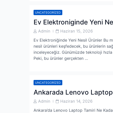
UNCATEGORIZED
Ev Elektroniginde Yeni Ne
Post
Post
Admin
Haziran 15, 2026
Author
Date
Ev Elektroniğinde Yeni Nesil Ürünler Bu m
nesil ürünleri keşfedecek, bu ürünlerin sağ
inceleyeceğiz. Günümüzde teknoloji hızla i
Peki, bu ürünler gerçekten …
UNCATEGORIZED
Ankarada Lenovo Laptop 
Post
Post
Admin
Haziran 14, 2026
Author
Date
Ankara’da Lenovo Laptop Tamiri Ne Kada