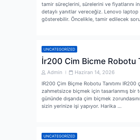
tamir süreçlerini, sürelerini ve fiyatlarını 
detaylı yanıtlar vereceğiz. Lenovo laptop 
gösterebilir. Öncelikle, tamir edilecek so
UNCATEGORIZED
İr200 Cim Bicme Robotu T
Post
Post
Admin
Haziran 14, 2026
Author
Date
IR200 Çim Biçme Robotu Tanıtımı IR200 ç
zahmetsizce biçmek için tasarlanmış bir t
gününde dışarıda çim biçmek zorundasınız.
sizin yerinize işi yapıyor. Harika …
UNCATEGORIZED