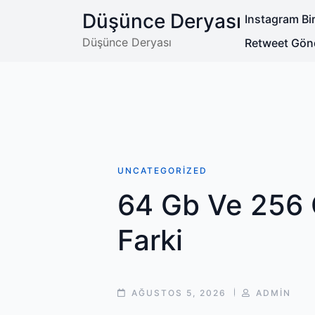
Skip
Düşünce Deryası
Instagram Bir
to
content
Düşünce Deryası
Retweet Gön
UNCATEGORIZED
64 Gb Ve 256 
Farki
POST
POST
AĞUSTOS 5, 2026
ADMIN
DATE
AUTHOR