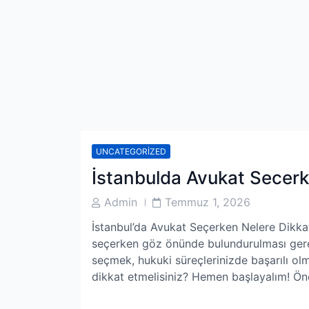
UNCATEGORIZED
İstanbulda Avukat Secerke
Post
Post
Admin
Temmuz 1, 2026
Author
Date
İstanbul’da Avukat Seçerken Nelere Dikkat
seçerken göz önünde bulundurulması gerek
seçmek, hukuki süreçlerinizde başarılı olma
dikkat etmelisiniz? Hemen başlayalım! Önc