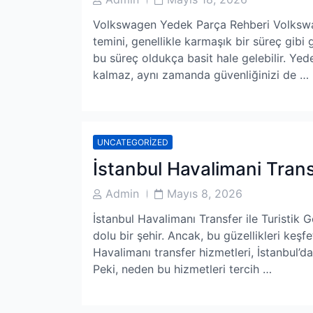
Author
Date
Volkswagen Yedek Parça Rehberi Volkswag
temini, genellikle karmaşık bir süreç gibi
bu süreç oldukça basit hale gelebilir. Yed
kalmaz, aynı zamanda güvenliğinizi de …
UNCATEGORIZED
İstanbul Havalimani Transf
Post
Post
Admin
Mayıs 8, 2026
Author
Date
İstanbul Havalimanı Transfer ile Turistik Gez
dolu bir şehir. Ancak, bu güzellikleri keşf
Havalimanı transfer hizmetleri, İstanbul’da 
Peki, neden bu hizmetleri tercih …