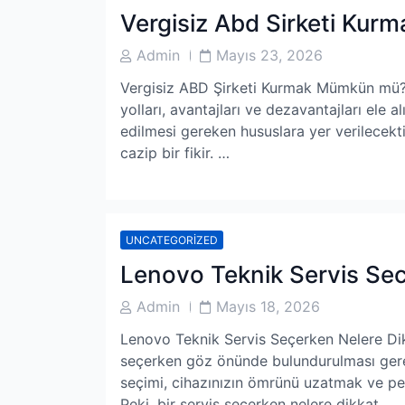
Vergisiz Abd Sirketi Ku
Post
Post
Admin
Mayıs 23, 2026
Author
Date
Vergisiz ABD Şirketi Kurmak Mümkün mü? 
yolları, avantajları ve dezavantajları ele a
edilmesi gereken hususlara yer verilecektir
cazip bir fikir. …
UNCATEGORIZED
Lenovo Teknik Servis Sec
Post
Post
Admin
Mayıs 18, 2026
Author
Date
Lenovo Teknik Servis Seçerken Nelere Dik
seçerken göz önünde bulundurulması gerek
seçimi, cihazınızın ömrünü uzatmak ve per
Peki, bir servis seçerken nelere dikkat …