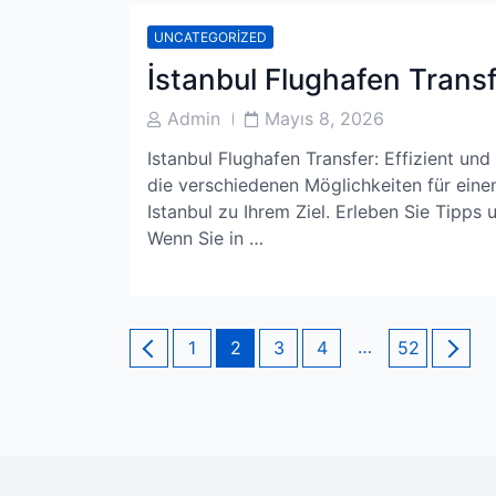
UNCATEGORIZED
İstanbul Flughafen Transf
Post
Post
Admin
Mayıs 8, 2026
Author
Date
Istanbul Flughafen Transfer: Effizient und
die verschiedenen Möglichkeiten für eine
Istanbul zu Ihrem Ziel. Erleben Sie Tipps 
Wenn Sie in …
Yazı
Page
Page
Page
Page
…
Page
1
2
3
4
52
sayfalaması