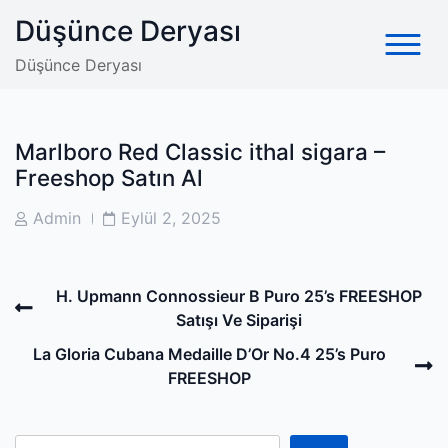
Skip
Düşünce Deryası
to
content
Düşünce Deryası
Marlboro Red Classic ithal sigara –
Freeshop Satın Al
Post
Post
Admin
Eylül 2, 2025
Author
Date
Post
Previous
H. Upmann Connossieur B Puro 25’s FREESHOP
navigation
Post
Satışı Ve Siparişi
N
La Gloria Cubana Medaille D’Or No.4 25’s Puro
P
FREESHOP