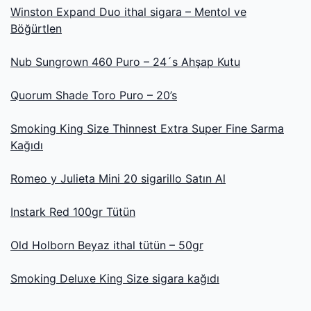
Winston Expand Duo ithal sigara – Mentol ve
Böğürtlen
Nub Sungrown 460 Puro – 24´s Ahşap Kutu
Quorum Shade Toro Puro – 20’s
Smoking King Size Thinnest Extra Super Fine Sarma
Kağıdı
Romeo y Julieta Mini 20 sigarillo Satın Al
Instark Red 100gr Tütün
Old Holborn Beyaz ithal tütün – 50gr
Smoking Deluxe King Size sigara kağıdı