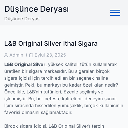
Skip
Düşünce Deryası
to
content
Düşünce Deryası
L&B Original Silver İthal Sigara
Post
Post
Admin
Eylül 23, 2025
Author
Date
L&B Original Silver
, yüksek kaliteli tütün kullanılarak
üretilen bir sigara markasıdır. Bu sigaralar, birçok
sigara içicisi için tercih edilen bir seçenek haline
gelmiştir. Peki, bu markayı bu kadar özel kılan nedir?
Öncelikle, L&B’nin tütünleri, özenle seçilmiş ve
işlenmiştir. Bu, her nefeste kaliteli bir deneyim sunar.
İçim sırasında hissedilen yumuşaklık, birçok kullanıcının
favorisi olmasını sağlamaktadır.
Birçok sigara içicisi, L&B Original Silver’ı tercih