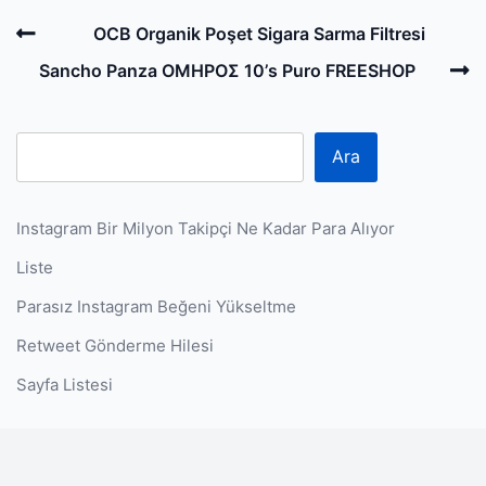
Post
Previous
OCB Organik Poşet Sigara Sarma Filtresi
navigation
Post
N
Sancho Panza OMHPOΣ 10’s Puro FREESHOP
P
Ara
Instagram Bir Milyon Takipçi Ne Kadar Para Alıyor
Liste
Parasız Instagram Beğeni Yükseltme
Retweet Gönderme Hilesi
Sayfa Listesi