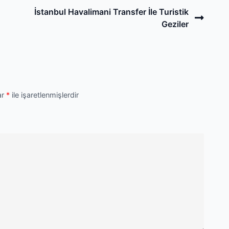
Next
İstanbul Havalimani Transfer İle Turistik
Post
Geziler
ar
*
ile işaretlenmişlerdir