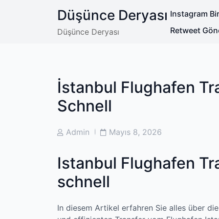
Skip
Düşünce Deryası
Instagram Bir
to
content
Retweet Gön
Düşünce Deryası
İstanbul Flughafen Tr
Schnell
Post
Post
Admin
Mayıs 8, 2026
Author
Date
Istanbul Flughafen Tra
schnell
In diesem Artikel erfahren Sie alles über d