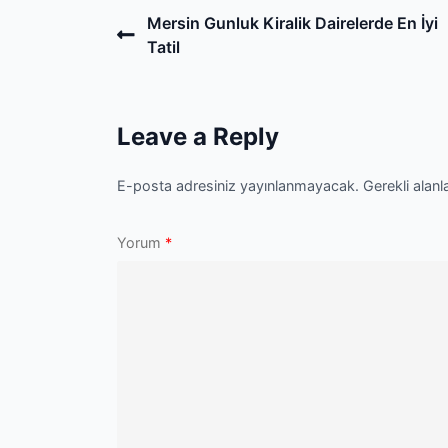
Post
Previous
Mersin Gunluk Kiralik Dairelerde En İyi
Post
Tatil
navigation
Leave a Reply
E-posta adresiniz yayınlanmayacak.
Gerekli alanl
Yorum
*