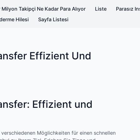
 Milyon Takipçi Ne Kadar Para Alıyor
Liste
Parasız I
derme Hilesi
Sayfa Listesi
ansfer Effizient Und
nsfer: Effizient und
ie verschiedenen Möglichkeiten für einen schnellen