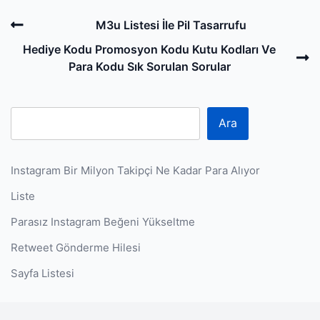
Post
Previous
M3u Listesi İle Pil Tasarrufu
navigation
Post
N
Hediye Kodu Promosyon Kodu Kutu Kodları Ve
P
Para Kodu Sık Sorulan Sorular
Ara
Instagram Bir Milyon Takipçi Ne Kadar Para Alıyor
Liste
Parasız Instagram Beğeni Yükseltme
Retweet Gönderme Hilesi
Sayfa Listesi