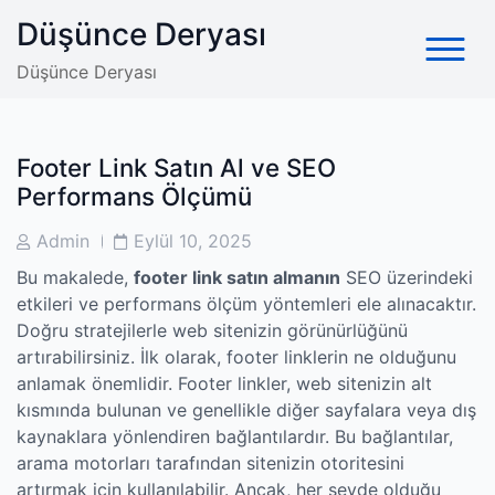
Skip
Düşünce Deryası
to
content
Düşünce Deryası
Footer Link Satın Al ve SEO
Performans Ölçümü
Post
Post
Admin
Eylül 10, 2025
Author
Date
Bu makalede,
footer link satın almanın
SEO üzerindeki
etkileri ve performans ölçüm yöntemleri ele alınacaktır.
Doğru stratejilerle web sitenizin görünürlüğünü
artırabilirsiniz. İlk olarak, footer linklerin ne olduğunu
anlamak önemlidir. Footer linkler, web sitenizin alt
kısmında bulunan ve genellikle diğer sayfalara veya dış
kaynaklara yönlendiren bağlantılardır. Bu bağlantılar,
arama motorları tarafından sitenizin otoritesini
artırmak için kullanılabilir. Ancak, her şeyde olduğu