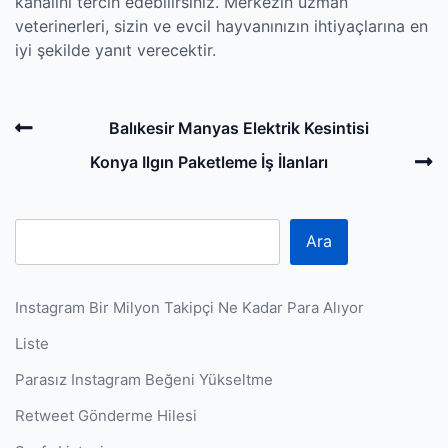
kanalını tercih edebilirsiniz. Merkezin uzman
veterinerleri, sizin ve evcil hayvanınızın ihtiyaçlarına en
iyi şekilde yanıt verecektir.
Post
Previous
Balıkesir Manyas Elektrik Kesintisi
navigation
Post
N
Konya Ilgın Paketleme İş İlanları
P
Ara
Instagram Bir Milyon Takipçi Ne Kadar Para Alıyor
Liste
Parasız Instagram Beğeni Yükseltme
Retweet Gönderme Hilesi