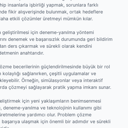
hip insanlarla işbirliği yapmak, sorunlara farklı
nde fikir alışverişinde bulunmak, ortak hedeflere
daha etkili çözümler üretmeyi mümkün kılar.
 geliştirilmesi için deneme-yanılma yöntemi
larını denemek ve başarısızlık durumunda geri bildirim
an ders çıkarmak ve sürekli olarak kendini
etmenin anahtarıdır.
çözme becerilerinin güçlendirilmesinde büyük bir rol
m kolaylığı sağlanırken, çeşitli uygulamalar ve
eyebilir. Örneğin, simülasyonlar veya interaktif
arda çözmeyi sağlayarak pratik yapma imkanı sunar.
liştirmek için yeni yaklaşımların benimsenmesi
ı, deneme-yanılma ve teknolojinin kullanımı gibi
r üretmelerine yardımcı olur. Problem çözme
a başarıya ulaşmak için önemli bir adımdır ve sürekli