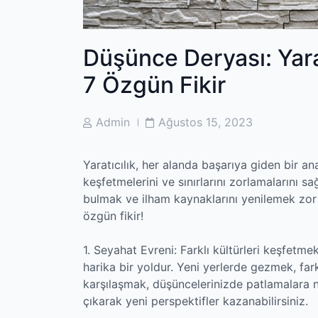
Düşünce Deryası: Yarat
7 Özgün Fikir
Post
Post
Admin
Ağustos 15, 2023
Author
Date
Yaratıcılık, her alanda başarıya giden bir ana
keşfetmelerini ve sınırlarını zorlamalarını 
bulmak ve ilham kaynaklarını yenilemek zor ol
özgün fikir!
1. Seyahat Evreni: Farklı kültürleri keşfet
harika bir yoldur. Yeni yerlerde gezmek, fark
karşılaşmak, düşüncelerinizde patlamalara ned
çıkarak yeni perspektifler kazanabilirsiniz.