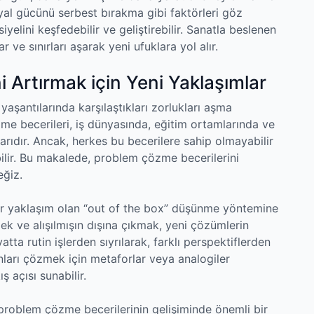
yal gücünü serbest bırakma gibi faktörleri göz
elini keşfedebilir ve geliştirebilir. Sanatla beslenen
r ve sınırları aşarak yeni ufuklara yol alır.
 Artırmak için Yeni Yaklaşımlar
aşantılarında karşılaştıkları zorlukları aşma
özme becerileri, iş dünyasında, eğitim ortamlarında ve
tarıdır. Ancak, herkes bu becerilere sahip olmayabilir
bilir. Bu makalede, problem çözme becerilerini
eğiz.
bir yaklaşım olan “out of the box” düşünme yöntemine
mek ve alışılmışın dışına çıkmak, yeni çözümlerin
tta rutin işlerden sıyrılarak, farklı perspektiflerden
ları çözmek için metaforlar veya analogiler
 açısı sunabilir.
 problem çözme becerilerinin gelişiminde önemli bir