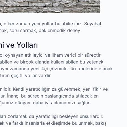
için her zaman yeni yollar bulabilirsiniz. Seyahat
urmak, soru sormak, beklenmedik deney
i ve Yolları
l oynayan etkileyici ve ilham verici bir süreçtir.
kabilen ve birçok alanda kullanılabilen bu yetenek,
n aynı zamanda yenilikçi çözümler üretmelerine olanak
iren çeşitli yollar vardır.
idir. Kendi yaratıcılığınıza güvenmek, yeni fikir ve
ur. İnanç, bu sürecin başlangıcında atılacak en
ğumuz dünyayı daha iyi anlamamızı sağlar.
arı zorlamak da yaratıcılığı besleyen unsurlardır.
mek ve farklı insanlarla etkileşimde bulunmak, bakış