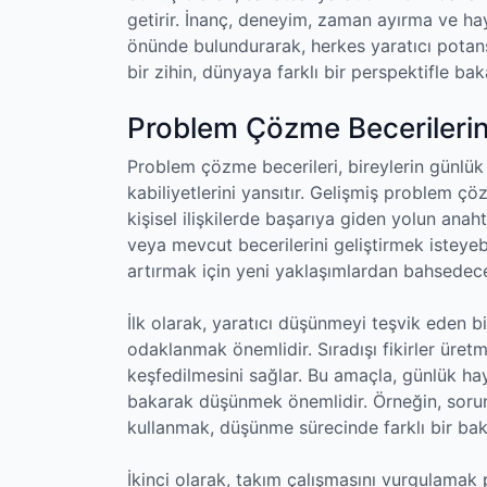
getirir. İnanç, deneyim, zaman ayırma ve ha
önünde bulundurarak, herkes yaratıcı potansiy
bir zihin, dünyaya farklı bir perspektifle baka
Problem Çözme Becerilerini
Problem çözme becerileri, bireylerin günlük y
kabiliyetlerini yansıtır. Gelişmiş problem ç
kişisel ilişkilerde başarıya giden yolun anah
veya mevcut becerilerini geliştirmek isteye
artırmak için yeni yaklaşımlardan bahsedec
İlk olarak, yaratıcı düşünmeyi teşvik eden 
odaklanmak önemlidir. Sıradışı fikirler üret
keşfedilmesini sağlar. Bu amaçla, günlük haya
bakarak düşünmek önemlidir. Örneğin, sorun
kullanmak, düşünme sürecinde farklı bir bakış
İkinci olarak, takım çalışmasını vurgulamak