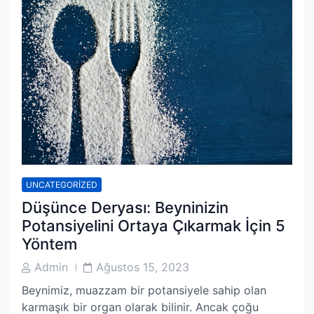
UNCATEGORIZED
Düşünce Deryası: Beyninizin
Potansiyelini Ortaya Çıkarmak İçin 5
Yöntem
Post
Post
Admin
Ağustos 15, 2023
Author
Date
Beynimiz, muazzam bir potansiyele sahip olan
karmaşık bir organ olarak bilinir. Ancak çoğu