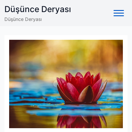
Skip
Düşünce Deryası
to
content
Düşünce Deryası