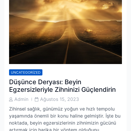
UNCATEGORIZED
Düşünce Deryası: Beyin
Egzersizleriyle Zihninizi Güçlendirin
Post
Post
Admin
Ağustos 15, 2023
Author
Date
Zihinsel sağlık, günümüz yoğun ve hızlı tempolu
yaşamında önemli bir konu haline gelmiştir. İşte bu
noktada, beyin egzersizlerinin zihnimizin gücünü
artırmak için harika bir yöntem olduğunu