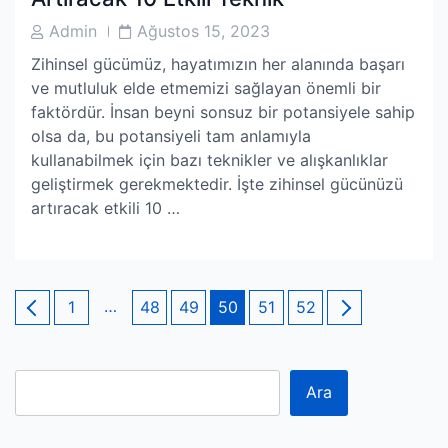
Post
Post
Admin
Ağustos 15, 2023
Author
Date
Zihinsel gücümüz, hayatımızın her alanında başarı
ve mutluluk elde etmemizi sağlayan önemli bir
faktördür. İnsan beyni sonsuz bir potansiyele sahip
olsa da, bu potansiyeli tam anlamıyla
kullanabilmek için bazı teknikler ve alışkanlıklar
geliştirmek gerekmektedir. İşte zihinsel gücünüzü
artıracak etkili 10 …
Yazı
Page
…
Page
Page
Page
Page
Page
1
48
49
50
51
52
sayfalaması
Ara