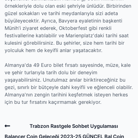
örnekleriyle dolu olan eski şehriyle ünlüdür. Birbirinden
güzel sokakları ve tarihi meydanlarıyla sizi adeta
büyüleyecektir. Ayrıca, Bavyera eyaletinin başkenti
Münih'i ziyaret ederek, Oktoberfest gibi renkli
festivallerine katılabilir ve Marienplatz'daki tarihi saat
kulesini görebilirsiniz. Bu şehirler, size hem tarihi bir
yolculuk hem de keyifli anlar yaşatacaktır.
Almanya'da 49 Euro bilet fırsatı sayesinde, müze, kale
ve şehir turlarıyla tarih dolu bir deneyim
yaşayabilirsiniz. Unutulmaz anılar biriktireceğiniz bu
gezi, sınırlı bir bütçeyle dahi keyifli ve eğlenceli olabilir.
Almanya'nın zengin tarihini keşfetmek isteyen herkes
için bu tur fırsatını kaçırmamak gerekiyor.
Post
Previous
Trabzon Rastgele Sohbet Uygulaması
navigation
Post
N
Balancer Coin Geleceği 2023-25 GÜNCEL Bal Coin