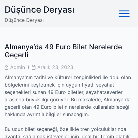
Skip
Düşünce Deryası
to
content
Düşünce Deryası
Almanya’da 49 Euro Bilet Nerelerde
Geçerli
Post
Post
Admin
Aralık 23, 2023
Author
Date
Almanya'nın tarihi ve kültürel zenginlikleri ile dolu olan
bölgelerini keşfetmek için uygun fiyatlı seyahat
seçenekleri sunan 49 Euro biletler, seyahatseverler
arasında büyük ilgi görüyor. Bu makalede, Almanya'da
geçerli olan 49 Euro biletin nerelerde kullanılabileceği
hakkında ayrıntılı bilgiler sunacağım.
Bu ucuz bilet seçeneği, özellikle tren yolculuklarında
avantaj sağlamak isteyenler için ideal bir tercih olabilir.