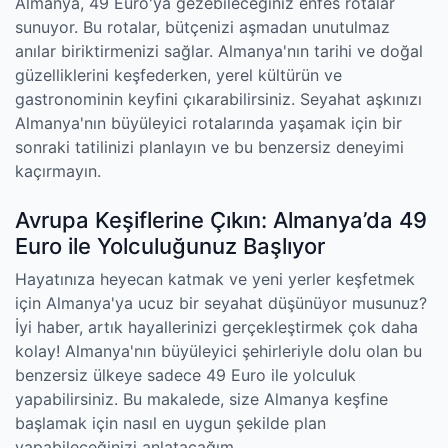
Almanya, 49 Euro'ya gezebileceğiniz enfes rotalar
sunuyor. Bu rotalar, bütçenizi aşmadan unutulmaz
anılar biriktirmenizi sağlar. Almanya'nın tarihi ve doğal
güzelliklerini keşfederken, yerel kültürün ve
gastronominin keyfini çıkarabilirsiniz. Seyahat aşkınızı
Almanya'nın büyüleyici rotalarında yaşamak için bir
sonraki tatilinizi planlayın ve bu benzersiz deneyimi
kaçırmayın.
Avrupa Keşiflerine Çıkın: Almanya’da 49
Euro ile Yolculuğunuz Başlıyor
Hayatınıza heyecan katmak ve yeni yerler keşfetmek
için Almanya'ya ucuz bir seyahat düşünüyor musunuz?
İyi haber, artık hayallerinizi gerçekleştirmek çok daha
kolay! Almanya'nın büyüleyici şehirleriyle dolu olan bu
benzersiz ülkeye sadece 49 Euro ile yolculuk
yapabilirsiniz. Bu makalede, size Almanya keşfine
başlamak için nasıl en uygun şekilde plan
yapabileceğinizi anlatacağım.